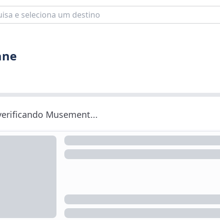
ane
 verificando Musement...