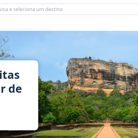
itas
r de
s