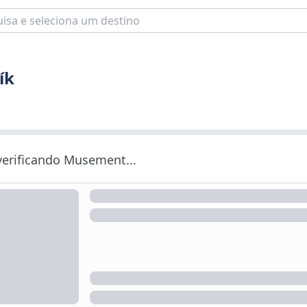
ík
 verificando Musement...