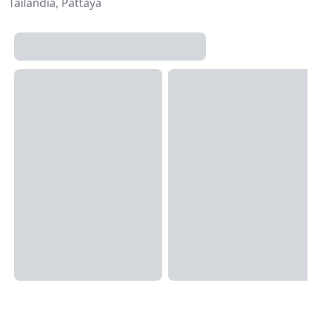
Tailândia, Pattaya