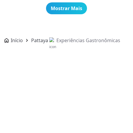
Mostrar Mais
Início
Pattaya
Experiências Gastronômicas