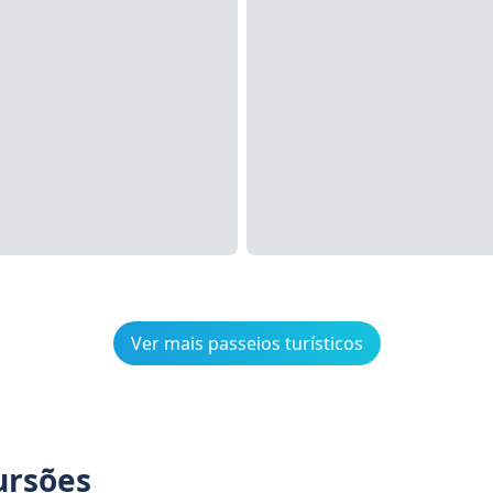
Ver mais passeios turísticos
ursões