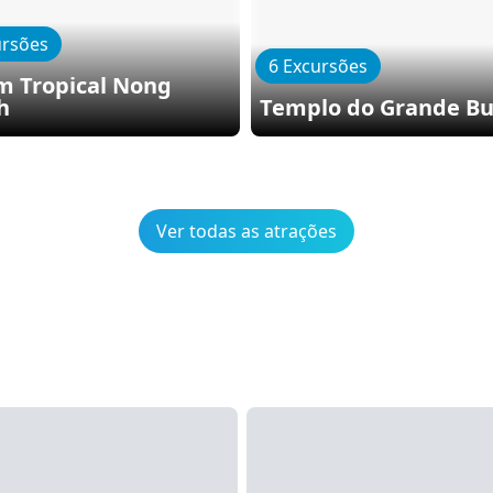
ursões
6 Excursões
m Tropical Nong
h
Templo do Grande B
Ver todas as atrações