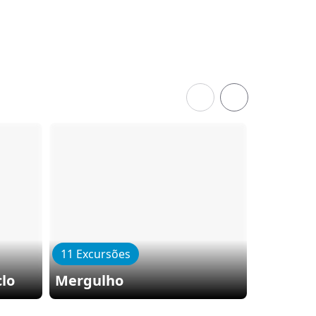
11 Excursões
3 Excurs
clo
Mergulho
Passeio